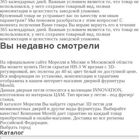
365 календарных дней. Важным условием является то, что товар не
использовался, у него сохранен товарный вид, полная
комплектация и целостность заводской упаковки.
Купленный товар не устраивает вас по качеству или иным
параметрам? Мы поможем разобраться с этим вопросом! С
момента получения Вами товара Вы вправе вернуть его в течение
365 календарных дней. Важным условием является то, что товар не
использовался, у него сохранен товарный вид, полная
комплектация и целостность заводской упаковки.
Вы недавно смотрели
На официальном сайте Морелли в Москве и Московской области
Вы можете купить Петля скрытая HH-3 W врезная с 3D-
регулировкой, вес полотна до 40 кг, цвет белый по доступной цене.
Вся информация по установке, комплектации и гарантиям
отображена в нашем интернет-магазине
дверной фурнитуры
Morelli.
Данная дверная петля относится к коллекции INNOVATION,
изготовлена из материала ЦАМ. Тип врезки у петли - под фрезер/
станок.
В
каталоге Морелли
Вы найдете скрытые 3D петли для
межкомнатных дверей и другие виды фурнитуры. Выбирайте
качество! Компания Morelli дает гарантию на каждый товар
приобретенный в онлайн-магазине. Доставка во все регионы
Российской Федерации.
Выбрать город
Каталог