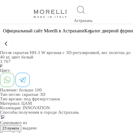
Астрахань
Официальный сайт Morelli в Астрахани
Каталог дверной фурн
Петля скрытая HH-3 W врезная с 3D-регулировкой, вес полотна до
40 кг, цвет белый
3 767
₽
Цвет:
Наличие:
больше 100
Тип петли:
скрытые 3D
Тип врезки:
под фрезер/станок
Материал:
ЦАМ
Коллекция:
INNOVATION
Способы получения в городе
Астрахань
Самовывоз из
выдачи
23 пункта