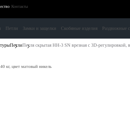
ество
Контакты
и
Петли
Замки и защелки
Скобяные изделия
Раздвижные 
итуры
Петли
Петля скрытая HH-3 SN врезная с 3D-регулировкой, в
40 кг, цвет матовый никель