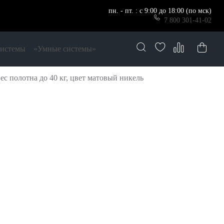
пн. - пт. : с 9:00 до 18:00 (по мск)
7 800 301-41-02
системы
«Умные системы»
ес полотна до 40 кг, цвет матовый никель