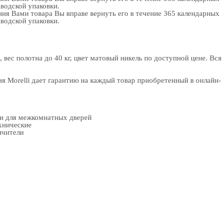
аводской упаковки.
ия Вами товара Вы вправе вернуть его в течение 365 календарных
аводской упаковки.
ес полотна до 40 кг, цвет матовый никель по доступной цене. Вся
 Morelli дает гарантию на каждый товар приобретенный в онлайн-
ки для межкомнатных дверей
хнические
ичители