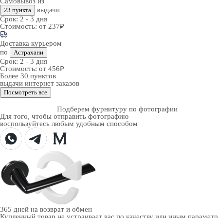
Самовывоз из
выдачи
23 пункта
Срок:
2 - 3 дня
Стоимость:
от 237₽
Доставка курьером
по
Астрахани
Срок:
2 - 3 дня
Стоимость:
от 456₽
Более 30 пунктов
выдачи интернет заказов
Посмотреть все
Подберем фурнитуру по фотографии
Для того, чтобы отправить фотографию
воспользуйтесь любым удобным способом
365 дней
на возврат и обмен
Купленный товар не устраивает вас по качеству или иным парамет