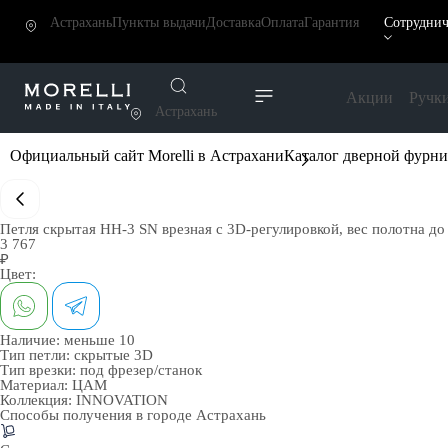
Астрахань
Пункты выдачи
Доставка
Оплата
Гарантия
Сотруднич
Акции
Ручк
Астрахань
Официальный сайт Morelli в Астрахани
Каталог дверной фурн
Петля скрытая HH-3 SN врезная с 3D-регулировкой, вес полотна до 
3 767
₽
Цвет:
Наличие:
меньше 10
Тип петли:
скрытые 3D
Тип врезки:
под фрезер/станок
Материал:
ЦАМ
Коллекция:
INNOVATION
Способы получения в городе
Астрахань