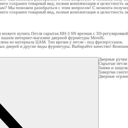
 него сохранен товарный вид, полная комплектация и целостность з
рам? Мы поможем разобраться с этим вопросом! С момента получен
 него сохранен товарный вид, полная комплектация и целостность з
ожете купить Петля скрытая HH-3 SN врезная с 3D-регулировкой, в
в нашем интернет-магазине
дверной фурнитуры
Morelli.
ена из материала ЦАМ. Тип врезки у петли - под фрезер/станок.
х дверей и другие виды фурнитуры. Выбирайте качество! Компания
Дверные ручки
Скрытые петли
Замки и защел
Завертки санте
Дверные огран