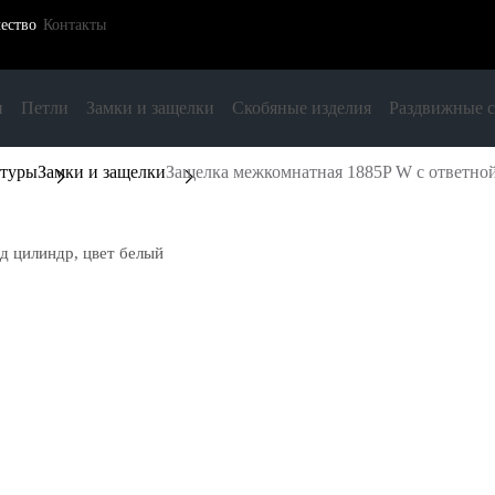
ество
Контакты
и
Петли
Замки и защелки
Скобяные изделия
Раздвижные 
итуры
Замки и защелки
Защелка межкомнатная 1885P W с ответной
д цилиндр, цвет белый