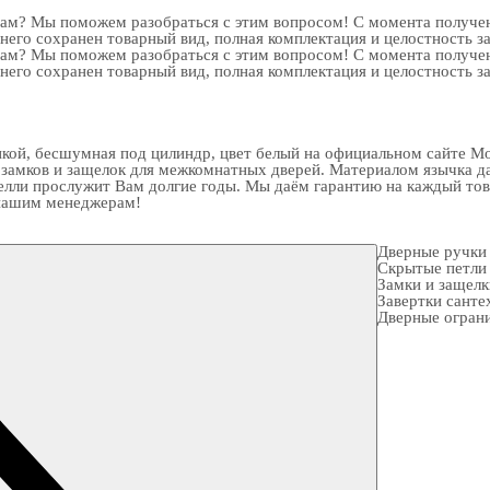
рам? Мы поможем разобраться с этим вопросом! С момента получен
 него сохранен товарный вид, полная комплектация и целостность з
рам? Мы поможем разобраться с этим вопросом! С момента получен
 него сохранен товарный вид, полная комплектация и целостность з
ой, бесшумная под цилиндр, цвет белый на официальном сайте Mor
 замков
и
защелок для межкомнатных дверей
. Материалом язычка д
елли прослужит Вам долгие годы. Мы даём гарантию на каждый тов
к нашим менеджерам!
Дверные ручки
Скрытые петли
Замки и защел
Завертки санте
Дверные огран