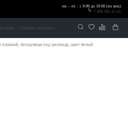
пн. - пт. : с 9:00 до 18:00 (по мск)
7 800 301-41-02
системы
«Умные системы»
 планкой, бесшумная под цилиндр, цвет белый