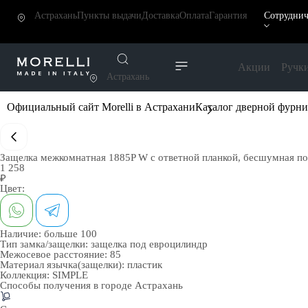
Астрахань
Пункты выдачи
Доставка
Оплата
Гарантия
Сотруднич
Акции
Ручк
Астрахань
Официальный сайт Morelli в Астрахани
Каталог дверной фурн
Защелка межкомнатная 1885P W с ответной планкой, бесшумная по
1 258
₽
Цвет:
Наличие:
больше 100
Тип замка/защелки:
защелка под евроцилиндр
Межосевое расстояние:
85
Материал язычка(защелки):
пластик
Коллекция:
SIMPLE
Способы получения в городе
Астрахань