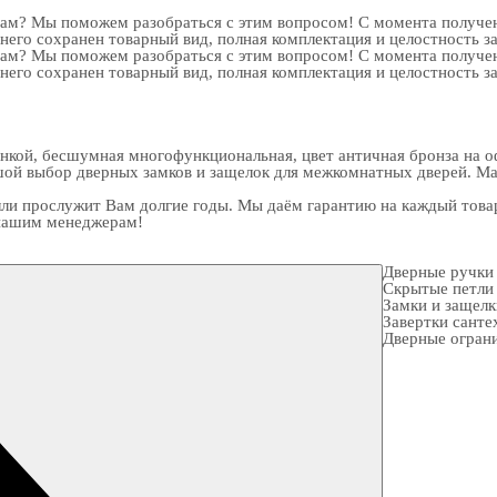
рам? Мы поможем разобраться с этим вопросом! С момента получен
 него сохранен товарный вид, полная комплектация и целостность з
рам? Мы поможем разобраться с этим вопросом! С момента получен
 него сохранен товарный вид, полная комплектация и целостность з
кой, бесшумная многофункциональная, цвет античная бронза на оф
ьшой выбор
дверных замков
и
защелок для межкомнатных дверей
. М
ли прослужит Вам долгие годы. Мы даём гарантию на каждый товар
к нашим менеджерам!
Дверные ручки
Скрытые петли
Замки и защел
Завертки санте
Дверные огран