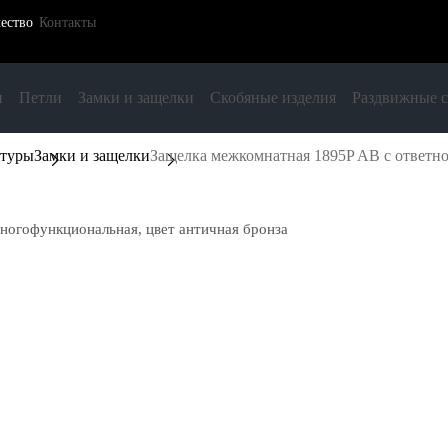
ество
Контакты
и
Петли
Замки и защелки
Скобяные изделия
Раздвижные 
итуры
Замки и защелки
Защелка межкомнатная 1895P AB с ответно
ногофункциональная, цвет античная бронза