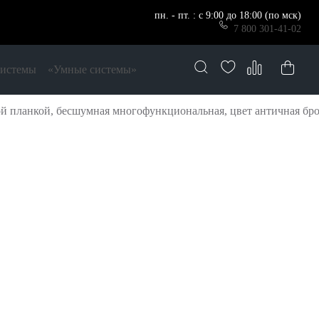
пн. - пт. : с 9:00 до 18:00 (по мск)
7 800 301-41-02
системы
«Умные системы»
й планкой, бесшумная многофункциональная, цвет античная бр