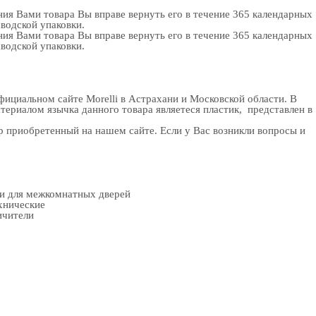
ия Вами товара Вы вправе вернуть его в течение 365 календарных
аводской упаковки.
ия Вами товара Вы вправе вернуть его в течение 365 календарных
аводской упаковки.
ициальном сайте Morelli в Астрахани и Московской области. В
атериалом язычка данного товара являетеся пластик, представлен в
 приобретенный на нашем сайте. Если у Вас возникли вопросы и
ки для межкомнатных дверей
хнические
ичители