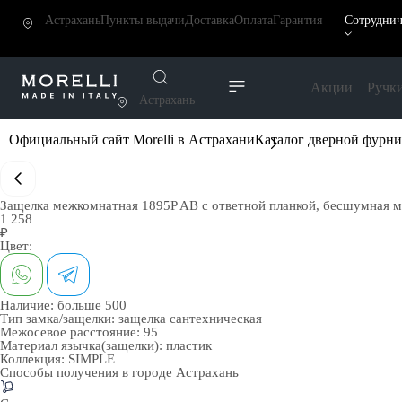
Астрахань
Пункты выдачи
Доставка
Оплата
Гарантия
Сотруднич
Акции
Ручк
Астрахань
Официальный сайт Morelli в Астрахани
Каталог дверной фурн
Защелка межкомнатная 1895P AB с ответной планкой, бесшумная м
1 258
₽
Цвет:
Наличие:
больше 500
Тип замка/защелки:
защелка сантехническая
Межосевое расстояние:
95
Материал язычка(защелки):
пластик
Коллекция:
SIMPLE
Способы получения в городе
Астрахань