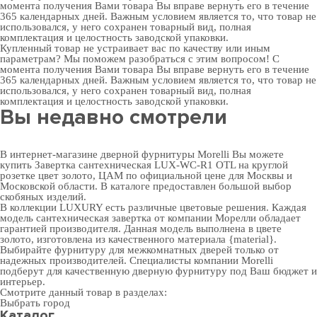
момента получения Вами товара Вы вправе вернуть его в течение
365 календарных дней. Важным условием является то, что товар не
использовался, у него сохранен товарный вид, полная
комплектация и целостность заводской упаковки.
Купленный товар не устраивает вас по качеству или иным
параметрам? Мы поможем разобраться с этим вопросом! С
момента получения Вами товара Вы вправе вернуть его в течение
365 календарных дней. Важным условием является то, что товар не
использовался, у него сохранен товарный вид, полная
комплектация и целостность заводской упаковки.
Вы недавно смотрели
В интернет-магазине дверной фурнитуры Morelli Вы можете
купить Завертка сантехническая LUX-WC-R1 OTL на круглой
розетке цвет золото, ЦАМ по официальной цене для Москвы и
Московской области. В каталоге предоставлен большой выбор
скобяных изделий.
В коллекции LUXURY есть различные цветовые решения. Каждая
модель сантехническая завертка от компании Морелли обладает
гарантией производителя. Данная модель выполнена в цвете
золото, изготовлена из качественного материала {material}.
Выбирайте
фурнитуру для межкомнатных дверей
только от
надежных производителей. Специалисты компании Morelli
подберут для качественную дверную фурнитуру под Ваш бюджет и
интерьер.
Смотрите данный товар в разделах:
Выбрать город
Каталог