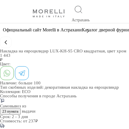
Астрахань
Официальный сайт Morelli в Астрахани
Каталог дверной фурн
Накладка на евроцилиднр LUX-KH-S5 CRO квадратная, цвет хром
1 443
₽
Цвет:
Наличие:
больше 100
Тип скобяных изделий:
декоративная накладка на евроцилиндр
Коллекция:
ECO
Способы получения в городе
Астрахань
Самовывоз из
выдачи
23 пункта
Срок:
2 - 3 дня
Стоимость:
от 237₽