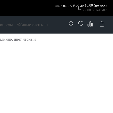
пн. - пт. : с 9:00 до 18:00 (по мск)
7 800 301-41-02
системы
«Умные системы»
илиндр, цвет черный