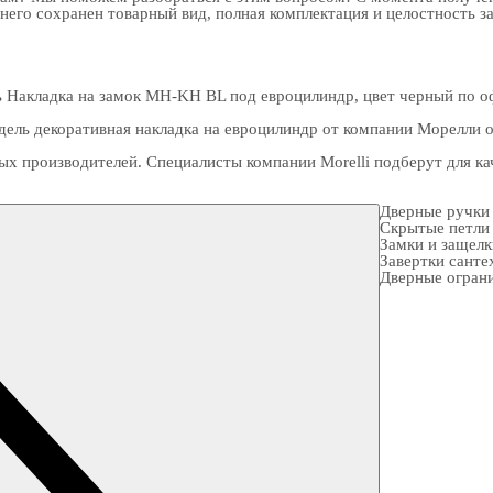
 него сохранен товарный вид, полная комплектация и целостность з
 Накладка на замок MH-KH BL под евроцилиндр, цвет черный по оф
ель декоративная накладка на евроцилиндр от компании Морелли о
ых производителей. Специалисты компании Morelli подберут для 
Дверные ручки
Скрытые петли
Замки и защел
Завертки санте
Дверные огран