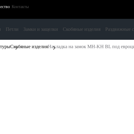
ество
Контакты
и
Петли
Замки и защелки
Скобяные изделия
Раздвижные 
итуры
Скобяные изделия
Накладка на замок MH-KH BL под евроц