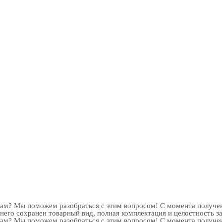
рам? Мы поможем разобраться с этим вопросом! С момента получен
 него сохранен товарный вид, полная комплектация и целостность з
рам? Мы поможем разобраться с этим вопросом! С момента получен