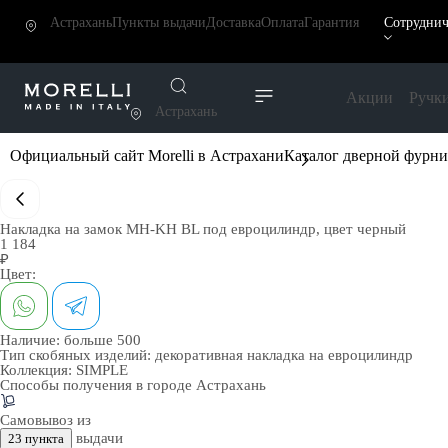
Астрахань
Пункты выдачи
Доставка
Оплата
Гарантия
Сотруднич
Акции
Ручк
Астрахань
Официальный сайт Morelli в Астрахани
Каталог дверной фурн
Накладка на замок MH-KH BL под евроцилиндр, цвет черный
1 184
₽
Цвет:
Наличие:
больше 500
Тип скобяных изделий:
декоративная накладка на евроцилиндр
Коллекция:
SIMPLE
Способы получения в городе
Астрахань
Самовывоз из
выдачи
23 пункта