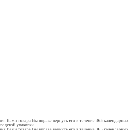
ия Вами товара Вы вправе вернуть его в течение 365 календарных
аводской упаковки.
ия Вами товара Вы вправе вернуть его в течение 365 календарных