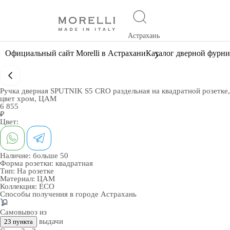
Астрахань
Официальный сайт Morelli в Астрахани
Каталог дверной фурн
Ручка дверная SPUTNIK S5 CRO раздельная на квадратной розетке,
цвет хром, ЦАМ
6 855
₽
Цвет:
Наличие:
больше 50
Форма розетки:
квадратная
Тип:
На розетке
Материал:
ЦАМ
Коллекция:
ECO
Способы получения в городе
Астрахань
Самовывоз из
выдачи
23 пункта