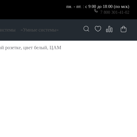
пн. - пт. : с 9:00 до 18:00 (по мск)
7 800 301-41-02
системы
«Умные системы»
ой розетке, цвет белый, ЦАМ