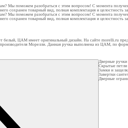
рам? Мы поможем разобраться с этим вопросом! С момента получен
 него сохранен товарный вид, полная комплектация и целостность з
рам? Мы поможем разобраться с этим вопросом! С момента получен
 него сохранен товарный вид, полная комплектация и целостность з
ет белый, ЦАМ имеет оригинальный дизайн. На сайте morelli.ru пр
производителя Морелли. Данная ручка выполнена из ЦАМ, по форме 
Дверные ручки
Скрытые петли
Замки и защел
Завертки санте
Дверные огран