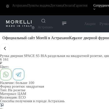
Астрахань
Пункты выдачи
Доставка
Оплата
Гарантия
Сотруднич
Акции
Ручк
Астрахань
Официальный сайт Morelli в Астрахани
Каталог дверной фурн
Ручка дверная SPACE S5 BIA раздельная на квадратной розетке, ц
6 161
₽
Цвет:
Наличие:
больше 100
Форма розетки:
квадратная
Тип:
На розетке
Материал:
ЦАМ
Коллекция:
ECO
Способы получения в городе
Астрахань