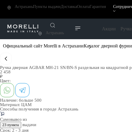
Астрахань
Пункты выдачи
Доставка
Оплата
Гарантия
Сотруднич
Акции
Ручк
Астрахань
Официальный сайт Morelli в Астрахани
Каталог дверной фурн
Ручка дверная AGBAR MH-21 SN/BN-S раздельная на квадратной ро
2 458
₽
Цвет:
Наличие:
больше 500
Материал:
ЦАМ
Способы получения в городе
Астрахань
Самовывоз из
выдачи
23 пункта
Срок:
2 - 3 дня