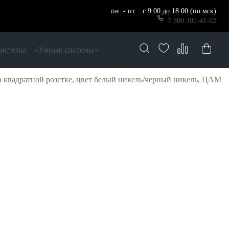
пн. - пт. : с 9:00 до 18:00 (по мск)
7 800 301-41-02
системы
«Умные системы»
квадратной розетке, цвет белый никель/черный никель, ЦАМ