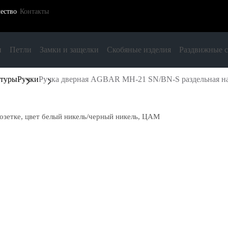
ество
Контакты
и
Петли
Замки и защелки
Скобяные изделия
Раздвижные 
итуры
Ручки
Ручка дверная AGBAR MH-21 SN/BN-S раздельная на 
зетке, цвет белый никель/черный никель, ЦАМ