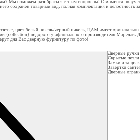
рам? Мы поможем разобраться с этим вопросом! С момента получен
 него сохранен товарный вид, полная комплектация и целостность з
етке, цвет белый никель/черный никель, ЦАМ имеет оригинальный 
ии {collection} недорого у официального производителя Морелли. 
берут для Вас
дверную фурнитуру
по фото!
Дверные ручки
Скрытые петли
Замки и защел
Завертки санте
Дверные огран