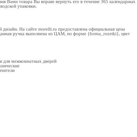
ия Вами товара Вы вправе вернуть его в течение 365 календарных
аводской упаковки.
дизайн. На сайте morelli.ru предоставлена официальная цена
Данная ручка выполнена из ЦАМ, по форме {forma_rozetki}, цвет
ки для межкомнатных дверей
хнические
ичители