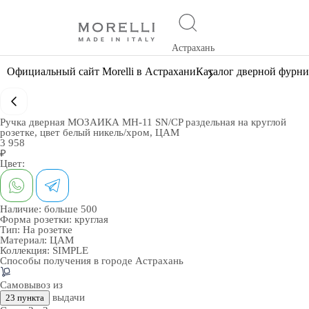
Астрахань
Официальный сайт Morelli в Астрахани
Каталог дверной фурн
Ручка дверная МОЗАИКА MH-11 SN/CP раздельная на круглой
розетке, цвет белый никель/хром, ЦАМ
3 958
₽
Цвет:
Наличие:
больше 500
Форма розетки:
круглая
Тип:
На розетке
Материал:
ЦАМ
Коллекция:
SIMPLE
Способы получения в городе
Астрахань
Самовывоз из
выдачи
23 пункта