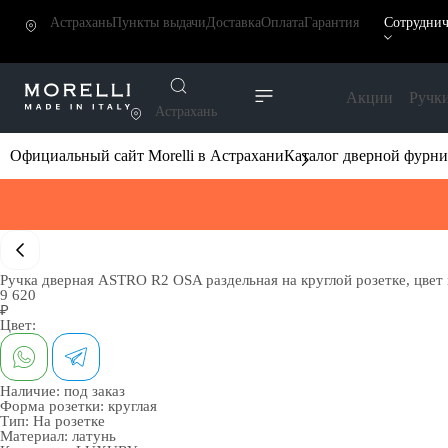
Астрахань
Пункты выдачи
Доставка
Оплата
Гарантия
Сотруднич
Акции
Ручк
Астрахань
Официальный сайт Morelli в Астрахани
Каталог дверной фурн
Ручка дверная ASTRO R2 OSA раздельная на круглой розетке, цвет 
9 620
₽
Цвет:
Наличие:
под заказ
Форма розетки:
круглая
Тип:
На розетке
Материал:
латунь