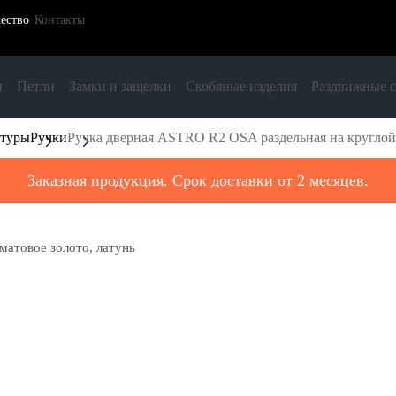
ество
Контакты
и
Петли
Замки и защелки
Скобяные изделия
Раздвижные 
итуры
Ручки
Ручка дверная ASTRO R2 OSA раздельная на круглой р
Заказная продукция. Срок доставки от 2 месяцев.
матовое золото, латунь