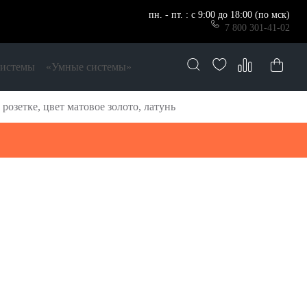
пн. - пт. : с 9:00 до 18:00 (по мск)
7 800 301-41-02
системы
«Умные системы»
озетке, цвет матовое золото, латунь