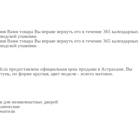
ия Вами товара Вы вправе вернуть его в течение 365 календарных
аводской упаковки.
ия Вами товара Вы вправе вернуть его в течение 365 календарных
аводской упаковки.
li.ru предоставлена официальная цена продажи в Астрахани. Вы
нь, по форме круглая, цвет модели - золото матовое.
ки для межкомнатных дверей
хнические
ичители