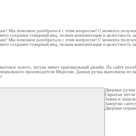
рам? Мы поможем разобраться с этим вопросом! С момента получен
 него сохранен товарный вид, полная комплектация и целостность з
рам? Мы поможем разобраться с этим вопросом! С момента получен
 него сохранен товарный вид, полная комплектация и целостность з
матовое золото, латунь имеет оригинальный дизайн. На сайте morel
циального производителя Морелли. Данная ручка выполнена из лату
о!
Дверные ручки
Скрытые петли
Замки и защел
Завертки санте
Дверные огран