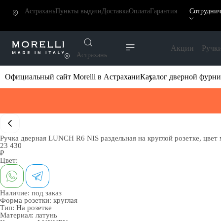
Астрахань
Пункты выдачи
Доставка
Оплата
Гарантия
Сотруднич
Акции
Ручк
Астрахань
Официальный сайт Morelli в Астрахани
Каталог дверной фурн
Ручка дверная LUNCH R6 NIS раздельная на круглой розетке, цвет 
23 430
₽
Цвет:
Наличие:
под заказ
Форма розетки:
круглая
Тип:
На розетке
Материал:
латунь