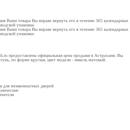
ия Вами товара Вы вправе вернуть его в течение 365 календарных
аводской упаковки.
ия Вами товара Вы вправе вернуть его в течение 365 календарных
аводской упаковки.
lli.ru предоставлена официальная цена продажи в Астрахани. Вы
унь, по форме круглая, цвет модели - никель матовый.
ки для межкомнатных дверей
хнические
ичители