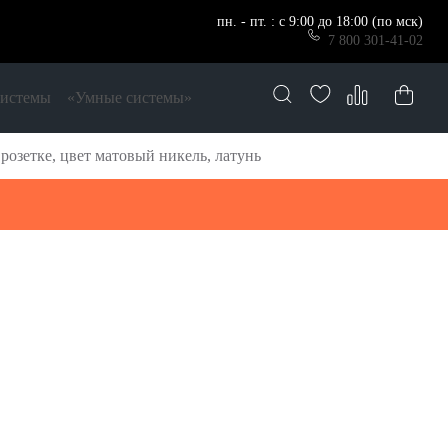
пн. - пт. : с 9:00 до 18:00 (по мск)
7 800 301-41-02
системы
«Умные системы»
розетке, цвет матовый никель, латунь