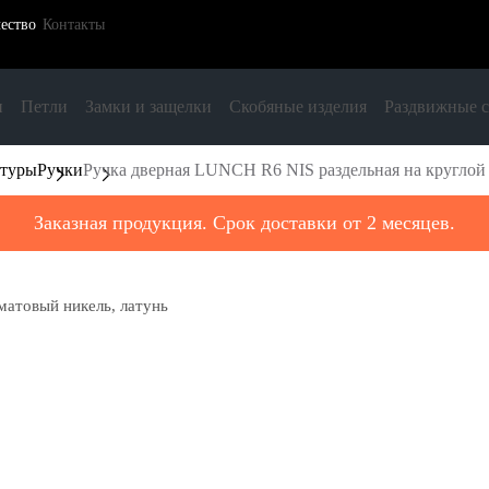
ество
Контакты
и
Петли
Замки и защелки
Скобяные изделия
Раздвижные 
итуры
Ручки
Ручка дверная LUNCH R6 NIS раздельная на круглой 
Заказная продукция. Срок доставки от 2 месяцев.
матовый никель, латунь