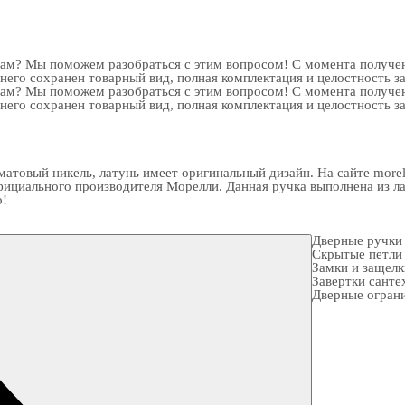
рам? Мы поможем разобраться с этим вопросом! С момента получен
 него сохранен товарный вид, полная комплектация и целостность з
рам? Мы поможем разобраться с этим вопросом! С момента получен
 него сохранен товарный вид, полная комплектация и целостность з
матовый никель, латунь имеет оригинальный дизайн. На сайте more
циального производителя Морелли. Данная ручка выполнена из лат
о!
Дверные ручки
Скрытые петли
Замки и защел
Завертки санте
Дверные огран