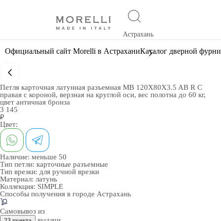
Астрахань
Официальный сайт Morelli в Астрахани
Каталог дверной фурн
Петля карточная латунная разъемная MB 120X80X3.5 AB R C
правая с короной, верзная на круглой оси, вес полотна до 60 кг,
цвет античная бронза
3 145
₽
Цвет:
Наличие:
меньше 50
Тип петли:
карточные разъемные
Тип врезки:
для ручной врезки
Материал:
латунь
Коллекция:
SIMPLE
Способы получения в городе
Астрахань
Самовывоз из
выдачи
23 пункта