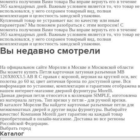
момента получения Вами товара Вы вправе вернуть его в течение
365 календарных дней. Важным условием является то, что товар не
использовался, у него сохранен товарный вид, полная
комплектация и целостность заводской упаковки.
Купленный товар не устраивает вас по качеству или иным
параметрам? Мы поможем разобраться с этим вопросом! С
момента получения Вами товара Вы вправе вернуть его в течение
365 календарных дней. Важным условием является то, что товар не
использовался, у него сохранен товарный вид, полная
комплектация и целостность заводской упаковки.
Вы недавно смотрели
На официальном сайте Морелли в Москве и Московской области
Вы можете купить Петля карточная латунная разъемная MB
120X80X3.5 AB R C правая с короной, верзная на круглой оси, вес
полотна до 60 кг, цвет античная бронза по доступной цене. Вся
информация по установке, комплектации и гарантиям отображена в
нашем интернет-магазине
дверной фурнитуры
Morelli.
Данная дверная петля относится к коллекции SIMPLE, изготовлена
из материала латунь. Тип врезки у петли - для ручной врезки.
В
каталоге Морелли
Вы найдете карточные разъемные петли для
межкомнатных дверей и другие виды фурнитуры. Выбирайте
качество! Компания Morelli дает гарантию на каждый товар
приобретенный в онлайн-магазине. Доставка во все регионы
Российской Федерации.
Выбрать город
Каталог